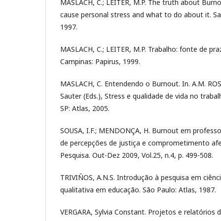
MASLACH, C.; LEITER, M.P. The truth about Burno
cause personal stress and what to do about it. Sa
1997.
MASLACH, C.; LEITER, M.P. Trabalho: fonte de pra
Campinas: Papirus, 1999.
MASLACH, C. Entendendo o Burnout. In. A.M. ROSSI
Sauter (Eds.), Stress e qualidade de vida no trabal
SP: Atlas, 2005.
SOUSA, I.F.; MENDONÇA, H. Burnout em professore
de percepções de justiça e comprometimento afet
Pesquisa. Out-Dez 2009, Vol.25, n.4, p. 499-508.
TRIVIÑOS, A.N.S. Introdução à pesquisa em ciência
qualitativa em educação. São Paulo: Atlas, 1987.
VERGARA, Sylvia Constant. Projetos e relatórios 