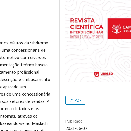
ar os efeitos da Síndrome
e uma concessionária de
automotivo com diversos
amentação teórica baseia-
amento profissional
 descrição e embasamento
oi aplicado um
res de uma concessionária
PDF
rsos setores de vendas. A
foram coletados e os
intomas, através de
Publicado
o baseando-se no Maslach
2021-06-07
cados com o universo de