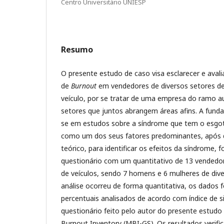
Centro Universitário UNIESP
Resumo
O presente estudo de caso visa esclarecer e avali
de
Burnout
em vendedores de diversos setores d
veículo, por se tratar de uma empresa do ramo 
setores que juntos abrangem áreas afins. A fund
se em estudos sobre a síndrome que tem o esgot
como um dos seus fatores predominantes, após
teórico, para identificar os efeitos da síndrome, f
questionário com um quantitativo de 13 vendedo
de veículos, sendo 7 homens e 6 mulheres de dive
análise ocorreu de forma quantitativa, os dados 
percentuais analisados de acordo com índice de s
questionário feito pelo autor do presente estud
Burnout Inventory (MBI-GS). Os resultados verifi