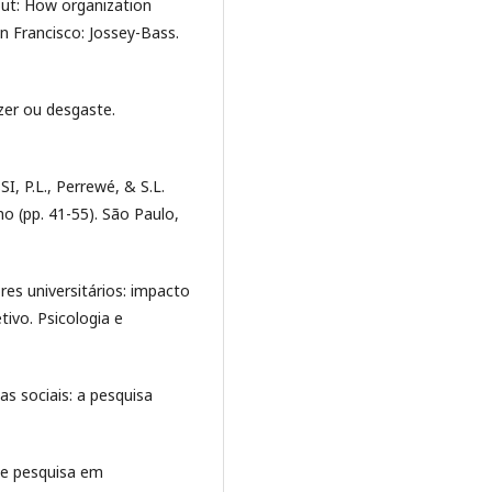
ut: How organization
n Francisco: Jossey-Bass.
zer ou desgaste.
, P.L., Perrewé, & S.L.
ho (pp. 41-55). São Paulo,
s universitários: impacto
ivo. Psicologia e
s sociais: a pesquisa
de pesquisa em