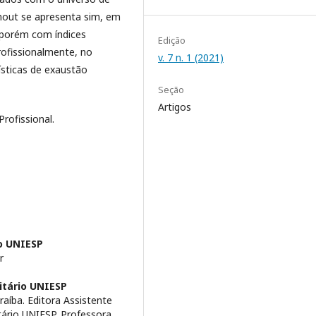
nout se apresenta sim, em
 porém com índices
Edição
rofissionalmente, no
v. 7 n. 1 (2021)
sticas de exaustão
Seção
Artigos
rofissional.
io UNIESP
r
itário UNIESP
aíba. Editora Assistente
tário UNIESP. Professora