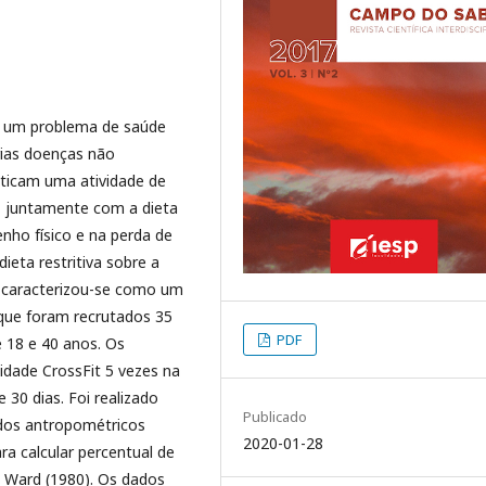
ou um problema de saúde
rias doenças não
raticam uma atividade de
t, juntamente com a dieta
nho físico e na perda de
ieta restritiva sobre a
, caracterizou-se como um
 que foram recrutados 35
PDF
 18 e 40 anos. Os
dade CrossFit 5 vezes na
 30 dias. Foi realizado
Publicado
ados antropométricos
2020-01-28
ra calcular percentual de
e Ward (1980). Os dados