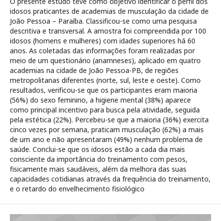
O presente estudo teve como objetivo identificar o perfil dos
idosos praticantes de academias de musculação da cidade de
João Pessoa – Paraíba. Classificou-se como uma pesquisa
descritiva e transversal. A amostra foi compreendida por 100
idosos (homens e mulheres) com idades superiores há 60
anos. As coletadas das informações foram realizadas por
meio de um questionário (anamneses), aplicado em quatro
academias na cidade de João Pessoa-PB, de regiões
metropolitanas diferentes (norte, sul, leste e oeste). Como
resultados, verificou-se que os participantes eram maioria
(56%) do sexo feminino, a higiene mental (38%) aparece
como principal incentivo para busca pela atividade, seguida
pela estética (22%). Percebeu-se que a maioria (36%) exercita
cinco vezes por semana, praticam musculação (62%) a mais
de um ano e não apresentaram (49%) nenhum problema de
saúde. Conclui-se que os idosos estão a cada dia mais
consciente da importância do treinamento com pesos,
fisicamente mais saudáveis, além da melhora das suas
capacidades cotidianas através da frequência do treinamento,
e o retardo do envelhecimento fisiológico