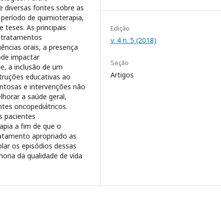
de diversas fontes sobre as
período de quimioterapia,
e teses. As principais
Edição
s tratamentos
v. 4 n. 5 (2018)
ências orais, a presença
pode impactar
Seção
e, a inclusão de um
Artigos
truções educativas ao
ntosas e intervenções não
horar a saúde geral,
tes oncopediátricos.
s pacientes
apia a fim de que o
ratamento apropriado as
lar os episódios dessas
oria da qualidade de vida