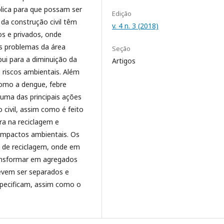
blica para que possam ser
Edição
da construção civil têm
v. 4 n. 3 (2018)
os e privados, onde
os problemas da área
Seção
ui para a diminuição da
Artigos
 riscos ambientais. Além
como a dengue, febre
uma das principais ações
 civil, assim como é feito
ra na reciclagem e
 impactos ambientais. Os
s de reciclagem, onde em
ransformar em agregados
devem ser separados e
pecificam, assim como o