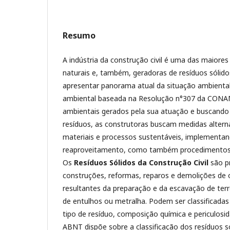
Resumo
A indústria da construção civil é uma das maiore
naturais e, também, geradoras de resíduos sólidos
apresentar panorama atual da situação ambiental 
ambiental baseada na Resolução n°307 da CONA
ambientais gerados pela sua atuação e buscando
resíduos, as construtoras buscam medidas alterna
materiais e processos sustentáveis, implementan
reaproveitamento, como também procedimentos 
Os
Resíduos Sólidos da Construção Civil
são p
construções, reformas, reparos e demolições de o
resultantes da preparação e da escavação de t
de entulhos ou metralha. Podem ser classificada
tipo de resíduo, composição química e periculosi
ABNT dispõe sobre a classificação dos resíduos s