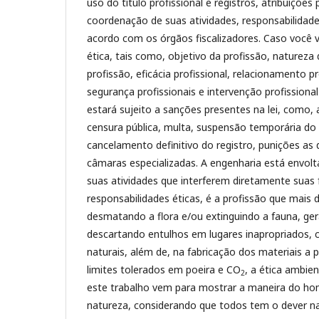
uso do título profissional e registros, atribuições 
coordenação de suas atividades, responsabilidade
acordo com os órgãos fiscalizadores. Caso você 
ética, tais como, objetivo da profissão, natureza
profissão, eficácia profissional, relacionamento pr
segurança profissionais e intervenção profission
estará sujeito a sanções presentes na lei, como, 
censura pública, multa, suspensão temporária do e
cancelamento definitivo do registro, punições as q
câmaras especializadas. A engenharia está envo
suas atividades que interferem diretamente suas
responsabilidades éticas, é a profissão que mais
desmatando a flora e/ou extinguindo a fauna, ger
descartando entulhos em lugares inapropriados,
naturais, além de, na fabricação dos materiais a 
limites tolerados em poeira e CO
, a ética ambi
2
este trabalho vem para mostrar a maneira do ho
natureza, considerando que todos tem o dever n