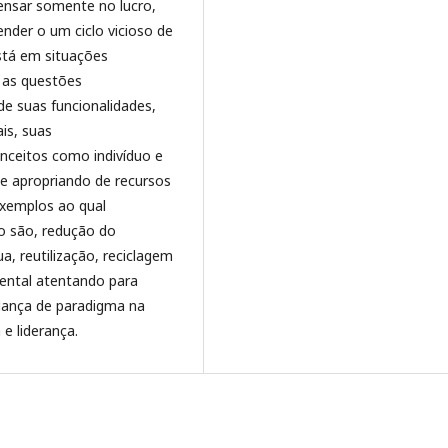
ensar somente no lucro,
ender o um ciclo vicioso de
stá em situações
r as questões
e suas funcionalidades,
is, suas
onceitos como indivíduo e
e apropriando de recursos
xemplos ao qual
o são, redução do
 reutilização, reciclagem
iental atentando para
dança de paradigma na
 e liderança.