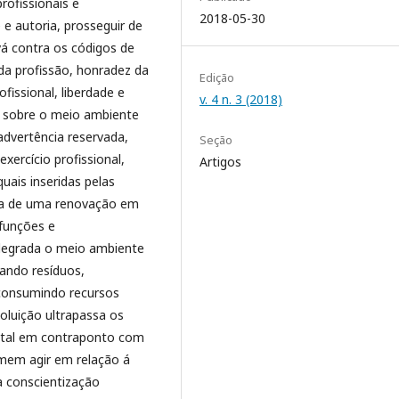
profissionais e
2018-05-30
 e autoria, prosseguir de
vá contra os códigos de
 da profissão, honradez da
Edição
ofissional, liberdade e
v. 4 n. 3 (2018)
al sobre o meio ambiente
advertência reservada,
Seção
xercício profissional,
Artigos
uais inseridas pelas
lta de uma renovação em
 funções e
 degrada o meio ambiente
ando resíduos,
 consumindo recursos
poluição ultrapassa os
ental em contraponto com
mem agir em relação á
a conscientização