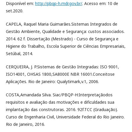
Disponível em:
http://pbqp-h.mdr.gov.br/
. Acesso em: 10 de
set.2020.
CAPELA, Raquel Maria Guimarães.Sistemas Integrados de
Gestão Ambiente, Qualidade e Segurança: custos associados.
2014. 62 f. Dissertação (Mestrado) - Curso de Segurança e
Higiene do Trabalho, Escola Superior de Ciências Empresariais,
Setúbal, 2014.
CERQUEIRA, J. P.Sistemas de Gestão Integradas: ISO 9001,
ISO14001, OHSAS 1800,SA8000E NBR 16001.Conceitose
Aplicações. Rio de Janeiro: Qualytimark,v.1, 2006.
COSTA,Amandada Silva. Siac/PBQP-H:Interpretaçãodos
requisitos e avaliação das motivações e dificuldades sua
implantação das construtoras. 2016. 92f.TCC (Graduação).
Curso de Engenharia Civil, Universidade Federal do Rio Janeiro.
Rio de Janeiro, 2016.