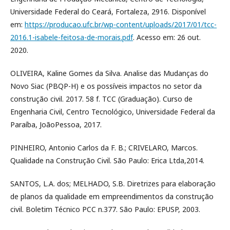
Universidade Federal do Ceará, Fortaleza, 2916. Disponível
em:
https://producao.ufc.br/wp-content/uploads/2017/01/tcc-
2016.1-isabele-feitosa-de-morais.pdf
. Acesso em: 26 out.
2020.
OLIVEIRA, Kaline Gomes da Silva. Analise das Mudanças do
Novo Siac (PBQP-H) e os possíveis impactos no setor da
construção civil. 2017. 58 f. TCC (Graduação). Curso de
Engenharia Civil, Centro Tecnológico, Universidade Federal da
Paraíba, JoãoPessoa, 2017.
PINHEIRO, Antonio Carlos da F. B.; CRIVELARO, Marcos.
Qualidade na Construção Civil. São Paulo: Erica Ltda,2014.
SANTOS, L.A. dos; MELHADO, S.B. Diretrizes para elaboração
de planos da qualidade em empreendimentos da construção
civil. Boletim Técnico PCC n.377. São Paulo: EPUSP, 2003.