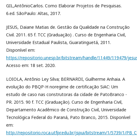
GIL,AntônioCarlos. Como Elaborar Projetos de Pesquisas.
6.ed. SãoPaulo: Altas, 2017.
JESUS, Daiane Matias de. Gestão da Qualidade na Construção
Civil. 2011. 65 f. TCC (Graduação) . Curso de Engenharia Civil,
Universidade Estadual Paulista, Guaratinguetá, 2011.
Disponível em:
https://repositorio.unesp.br/bitstream/handle/11449/119479/jes
Acesso em: 18 set. 2020.
LOIOLA, Antônio Ley Silva; BERNARDI, Guilherme Anhaia. A
evolução do PBQP-H noregime de certificação SiAC: Um
estudo de caso nas construtoras da cidade de PatoBranco -
PR. 2015. 90 f. TCC (Graduação). Curso de Engenharia Civil,
Departamento Acadêmico de Construção Civil, Universidade
Tecnológica Federal do Paraná, Pato Branco, 2015. Disponível
em:
http://repositorio.roca.utfpr.edu.br/jspui/bitstream/1/5739/1/PB