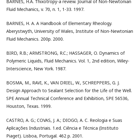
BARNES, H.A. Thixotropy-a review. Journal of Non-Newtonian
Fluid Mechanics, v. 70, n. 1, 1-33. 1997.
BARNES, H. A. A Handbook of Elementary Rheology.
Aberystwyth, University of Wales, Institute of Non-Newtonian
Fluid Mechanics. 200p. 2000.
BIRD, R.B.; ARMSTRONG, R.C.; HASSAGER, O. Dynamics of
Polymeric Liquids, Fluid Mechanics. Vol. 1, 2nd edition, Wiley-
Interscience, New York. 1987.
BOSMA, M., RAVI, K., VAN DRIEL, W., SCHREPPERS, G. J.
Design Approach to Sealant Selection for the Life of the Well.
SPE Annual Technical Conference and Exhibition, SPE 56536,
Houston, Texas. 1999.
CASTRO, A. G.; COVAS, J. A.; DIOGO, A. C. Reologia e Suas
Aplicações Industriais. 1.ed. Ciência e Técnica (Instituto
Piaget). Lisboa, Portugal. 462 p. 2001.