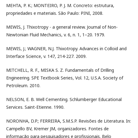
MEHTA, P. K.; MONTEIRO, P. J. M. Concreto: estrutura,
propriedades e materiais. São Paulo: PINI, 2008.
MEWIS, J. Thixotropy - a general review. Journal of Non-
Newtonian Fluid Mechanics, v. 6, n. 1, 1–20. 1979.
MEWIS, J.; WAGNER, N.J. Thixotropy. Advances in Colloid and
Interface Science, v. 147, 214-227. 2009.
MITCHELL, R. F., MISKA S. Z. Fundamentals of Drilling
Engineering. SPE Textbook Series, Vol. 12, U.S.A. Society of
Petroleum. 2010.
NELSON, E. B. Well Cementing. Schlumberger Educational
Services. Saint-Etienne. 1990.
NORONHA, D.P.; FERREIRA, S.M.S.P. Revisões de Literatura. In:
Campello BV, Kremer JM, organizadores. Fontes de
informação para pesquisadores e profissionais. Belo