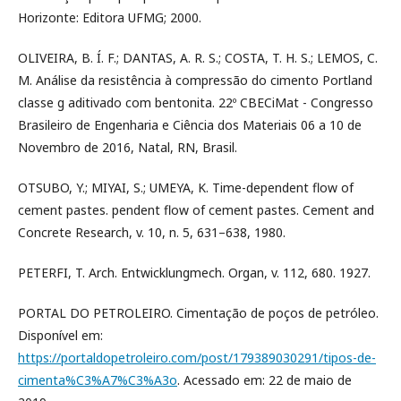
Horizonte: Editora UFMG; 2000.
OLIVEIRA, B. Í. F.; DANTAS, A. R. S.; COSTA, T. H. S.; LEMOS, C.
M. Análise da resistência à compressão do cimento Portland
classe g aditivado com bentonita. 22º CBECiMat - Congresso
Brasileiro de Engenharia e Ciência dos Materiais 06 a 10 de
Novembro de 2016, Natal, RN, Brasil.
OTSUBO, Y.; MIYAI, S.; UMEYA, K. Time-dependent flow of
cement pastes. pendent flow of cement pastes. Cement and
Concrete Research, v. 10, n. 5, 631–638, 1980.
PETERFI, T. Arch. Entwicklungmech. Organ, v. 112, 680. 1927.
PORTAL DO PETROLEIRO. Cimentação de poços de petróleo.
Disponível em:
https://portaldopetroleiro.com/post/179389030291/tipos-de-
cimenta%C3%A7%C3%A3o
. Acessado em: 22 de maio de